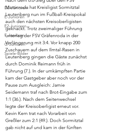
Nach dem 6:0-Sieg über den FSV 
Martinroda hat Kreisligist Sormitztal 
D2-Junioren
Leutenberg nun im Fußball-Kreispokal 
E-Junioren
auch den nächsten Kreisoberligisten 
E2-Junioren
geknackt. Trotz zweimaliger Führung 
F-Junioren
unterlag der FSV Gräfenroda in der 
Verlängerung mit 3:4. Vor knapp 200 
G-Junioren
Zuschauern auf dem Ilmtal-Rasen in 
Spiele-Bilder
Leutenberg gingen die Gäste zunächst 
durch Dominik Reimann früh in 
Führung (7.). In der umkämpften Partie 
kam der Gastgeber aber noch vor der 
Pause zum Ausgleich: Jamie 
Seidemann traf nach Brot-Eingabe zum 
1:1 (36.). Nach dem Seitenwechsel 
legte der Kreisoberligist erneut vor. 
Kevin Kern trat nach Vorarbeit von 
Greßler zum 2:1 (49.). Doch Sormitztal 
gab nicht auf und kam in der fünften 