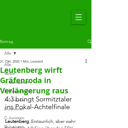
Beitrag
Alle
21. Okt. 2025
1 Min. Lesezeit
Alle
Leutenberg wirft
Verein
Gräfenroda in
1. Mannschaft
Verlängerung raus
2. Mannschaft
4:3 bringt Sormitztaler 
A-Junioren
ins Pokal-Achtelfinale
B-Junioren
C-Junioren
Leutenberg
. Erstaunlich, aber wahr: 
D-Junioren