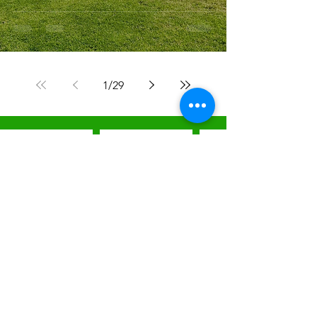
Platz
1
/
29
Werden Sie Teil vom
FSV Gräfenroda
Haben Sie Interesse, als Sponsor mit