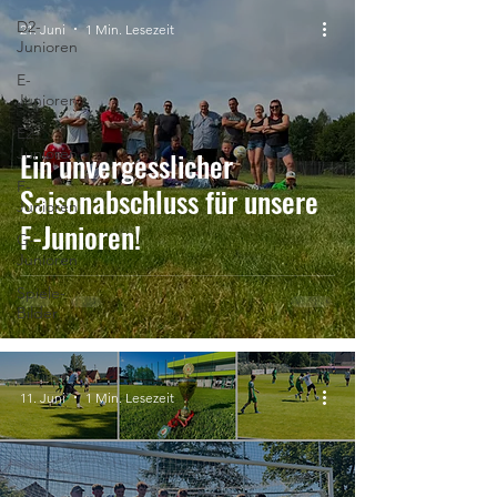
D2-
21. Juni
1 Min. Lesezeit
Junioren
E-
Junioren
E2-
Junioren
Ein unvergesslicher
F-
Saisonabschluss für unsere
Junioren
F-Junioren!
G-
Junioren
Spiele-
Bilder
11. Juni
1 Min. Lesezeit