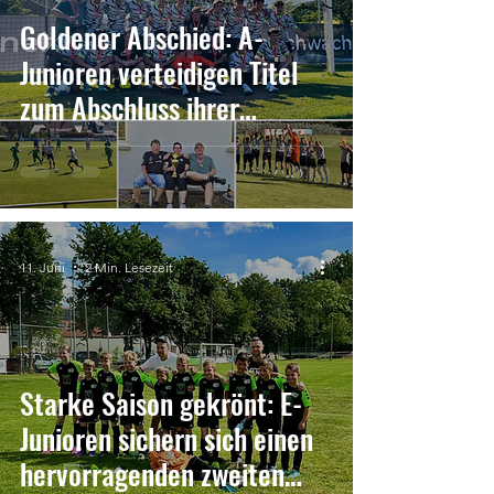
Goldener Abschied: A-
Junioren verteidigen Titel
zum Abschluss ihrer
Juniorenzeit
11. Juni
2 Min. Lesezeit
Starke Saison gekrönt: E-
Junioren sichern sich einen
hervorragenden zweiten