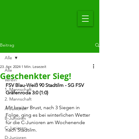
Beitrag
Alle
23. Apr. 2024
1 Min. Lesezeit
Alle
Geschenkter Sieg!
Verein
FSV Blau-Weiß 90 Stadtilm - SG FSV 
1. Mannschaft
Gräfenroda 3:0 (1:0)
2. Mannschaft
Mit breiter Brust, nach 3 Siegen in 
A-Junioren
Folge, ging es bei winterlichen Wetter 
B-Junioren
für die C-Junioren am Wochenende 
C-Junioren
nach Stadtilm.
D-Junioren