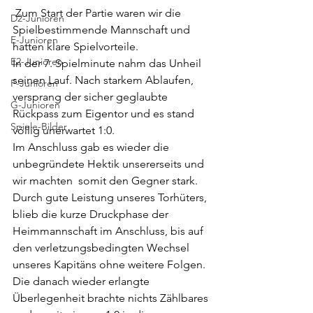
 Zum Start der Partie waren wir die 
D2-Junioren
Spielbestimmende Mannschaft und 
E-Junioren
hatten klare Spielvorteile. 
E2-Junioren
In der 7. Spielminute nahm das Unheil 
seinen Lauf. Nach starkem Ablaufen, 
F-Junioren
versprang der sicher geglaubte 
G-Junioren
Rückpass zum Eigentor und es stand 
Spiele-Bilder
völlig unerwartet 1:0. 
Im Anschluss gab es wieder die 
unbegründete Hektik unsererseits und 
wir machten  somit den Gegner stark. 
Durch gute Leistung unseres Torhüters, 
blieb die kurze Druckphase der 
Heimmannschaft im Anschluss, bis auf 
den verletzungsbedingten Wechsel 
unseres Kapitäns ohne weitere Folgen. 
Die danach wieder erlangte 
Überlegenheit brachte nichts Zählbares 