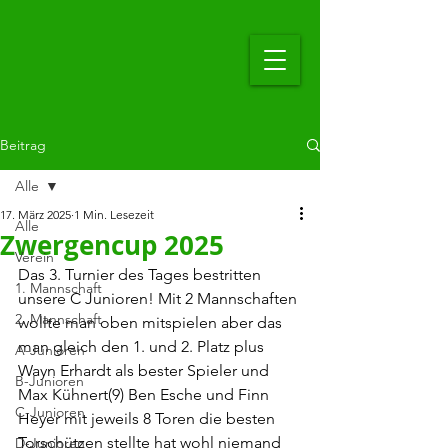
Beitrag
Alle
17. März 2025
1 Min. Lesezeit
Alle
Zwergencup 2025
Verein
Das 3. Turnier des Tages bestritten 
1. Mannschaft
unsere C Junioren! Mit 2 Mannschaften 
2. Mannschaft
wollte man oben mitspielen aber das 
man gleich den 1. und 2. Platz plus 
A-Junioren
Wayn Erhardt als bester Spieler und 
B-Junioren
Max Kühnert(9) Ben Esche und Finn 
C-Junioren
Heyer mit jeweils 8 Toren die besten 
Torschützen stellte hat wohl niemand 
D-Junioren