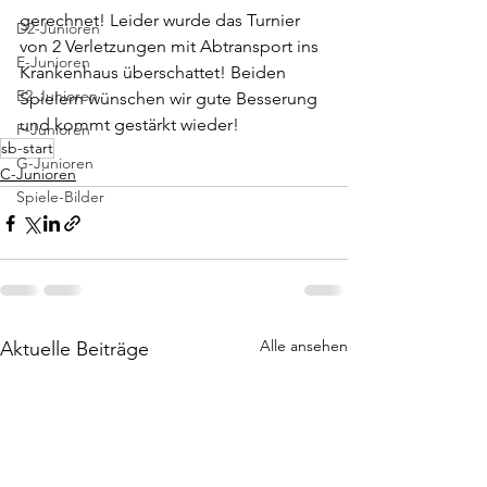
gerechnet! Leider wurde das Turnier 
D2-Junioren
von 2 Verletzungen mit Abtransport ins 
E-Junioren
Krankenhaus überschattet! Beiden 
E2-Junioren
Spielern wünschen wir gute Besserung 
und kommt gestärkt wieder!
F-Junioren
sb-start
G-Junioren
C-Junioren
Spiele-Bilder
Alle ansehen
Aktuelle Beiträge