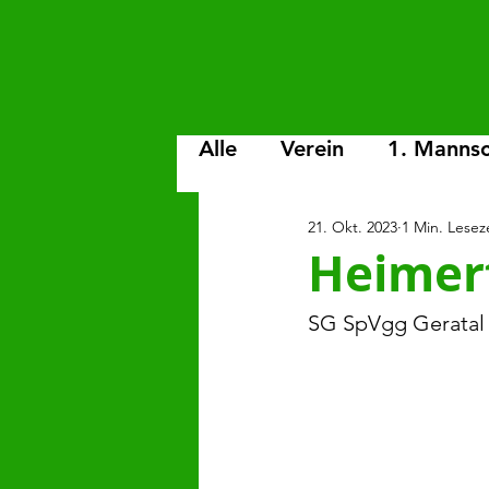
Alle
Verein
1. Mannsc
21. Okt. 2023
1 Min. Lesez
C-Junioren
D-Junior
Heimerf
G-Junioren
SG SpVgg Geratal - 
Spiele-Bi