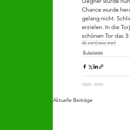
Gegner wurde nun 
Chance wurde hera
gelang nicht. Schli
erzielen. In die To
schönen Tor das 3:
sb-start
news-start
B-Junioren
Aktuelle Beiträge