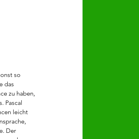
onst so 
e das 
nce zu haben, 
. Pascal 
cen leicht 
nsprache, 
e. Der 