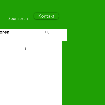
Kontakt
n
Sponsoren
ioren
n
F-Junioren