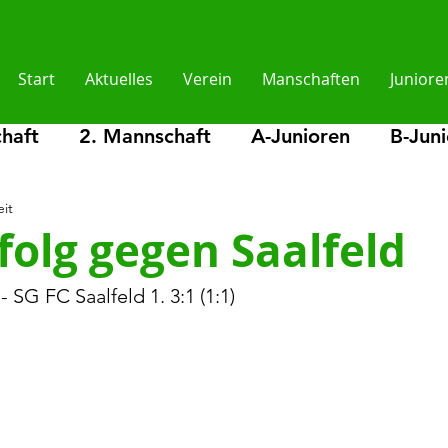
Start
Aktuelles
Verein
Manschaften
Juniore
haft
2. Mannschaft
A-Junioren
B-Jun
eit
en
D2-Junioren
E-Junioren
E2-Juniore
olg gegen Saalfeld
SG FC Saalfeld 1. 3:1 (1:1)
lder