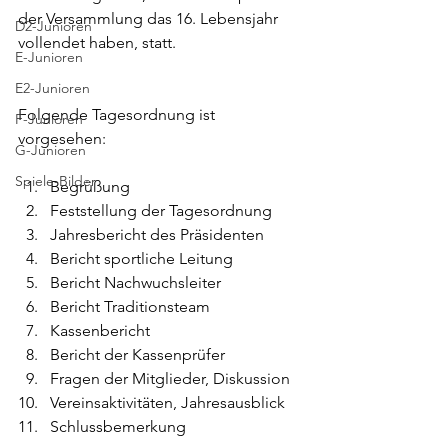
der Versammlung das 16. Lebensjahr 
D2-Junioren
vollendet haben, statt.
E-Junioren
E2-Junioren
Folgende Tagesordnung ist 
F-Junioren
vorgesehen:
G-Junioren
Spiele-Bilder
Begrüßung
Feststellung der Tagesordnung
Jahresbericht des Präsidenten
Bericht sportliche Leitung
Bericht Nachwuchsleiter
Bericht Traditionsteam
Kassenbericht
Bericht der Kassenprüfer
Fragen der Mitglieder, Diskussion
Vereinsaktivitäten, Jahresausblick
Schlussbemerkung