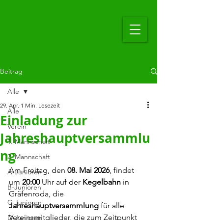
Beitrag
Alle
29. Apr.
1 Min. Lesezeit
Alle
Einladung zur
Verein
Jahreshauptversammlu
1. Mannschaft
ng
2. Mannschaft
Am Freitag, den 
08. Mai 2026
, findet 
A-Junioren
um 
20:00
 Uhr auf der 
Kegelbahn
 in 
B-Junioren
Gräfenroda, die 
C-Junioren
Jahreshauptversammlung 
für alle 
Vereinsmitglieder, die zum Zeitpunkt 
D-Junioren