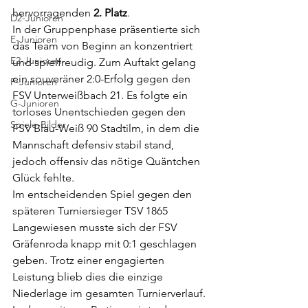
hervorragenden 
2. Platz
.
D2-Junioren
In der Gruppenphase präsentierte sich 
E-Junioren
das Team von Beginn an konzentriert 
E2-Junioren
und spielfreudig. Zum Auftakt gelang 
ein souveräner 2:0-Erfolg gegen den 
F-Junioren
FSV Unterweißbach 21. Es folgte ein 
G-Junioren
torloses Unentschieden gegen den 
Spiele-Bilder
FSV Blau-Weiß 90 Stadtilm, in dem die 
Mannschaft defensiv stabil stand, 
jedoch offensiv das nötige Quäntchen 
Glück fehlte.
Im entscheidenden Spiel gegen den 
späteren Turniersieger TSV 1865 
Langewiesen musste sich der FSV 
Gräfenroda knapp mit 0:1 geschlagen 
geben. Trotz einer engagierten 
Leistung blieb dies die einzige 
Niederlage im gesamten Turnierverlauf.