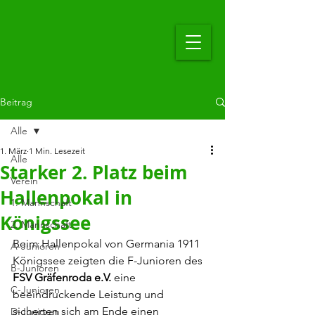
Beitrag
Alle
1. März
1 Min. Lesezeit
Alle
Starker 2. Platz beim
Verein
Hallenpokal in
1. Mannschaft
Königssee
2. Mannschaft
Beim Hallenpokal von Germania 1911 
A-Junioren
Königssee zeigten die F-Junioren des 
B-Junioren
FSV Gräfenroda e.V.
 eine 
C-Junioren
beeindruckende Leistung und 
sicherten sich am Ende einen 
D-Junioren