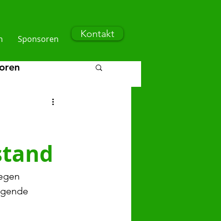
Kontakt
n
Sponsoren
ioren
n
F-Junioren
stand
egen 
ugende 