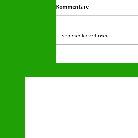
Kommentare
Kommentar verfassen...
Starke Saison gekrönt: E-
Junioren sichern sich
einen hervorragenden
zweiten Platz