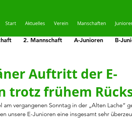
Start
Aktuelles
Verein
Manschaften
Juniore
haft
2. Mannschaft
A-Junioren
B-Jun
en
D2-Junioren
E-Junioren
E2-Juniore
ner Auftritt der E-
n trotz frühem Rück
lder
l am vergangenen Sonntag in der „Alten Lache“ g
ten unsere E-Junioren eine insgesamt sehr überze