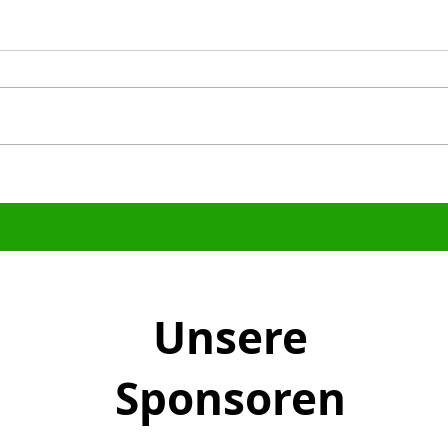
1. Nachwuchstrainer-
Reva
Stammtisch erfolgreich
Gera
gestartet
gege
Unsere
Sponsoren