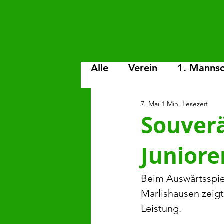
Alle
Verein
1. Mannsc
7. Mai
1 Min. Lesezeit
C-Junioren
D-Junior
Souverä
Juniore
G-Junioren
Spiele-Bi
Beim Auswärtsspie
Marlishausen zeig
Leistung.