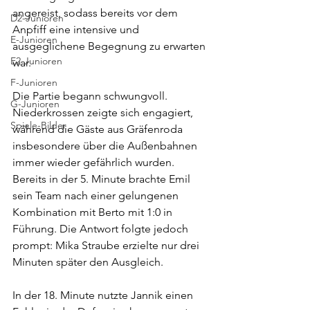
angereist, sodass bereits vor dem 
D2-Junioren
Anpfiff eine intensive und 
E-Junioren
ausgeglichene Begegnung zu erwarten 
E2-Junioren
war.
F-Junioren
Die Partie begann schwungvoll. 
G-Junioren
Niederkrossen zeigte sich engagiert, 
Spiele-Bilder
während die Gäste aus Gräfenroda 
insbesondere über die Außenbahnen 
immer wieder gefährlich wurden. 
Bereits in der 5. Minute brachte Emil 
sein Team nach einer gelungenen 
Kombination mit Berto mit 1:0 in 
Führung. Die Antwort folgte jedoch 
prompt: Mika Straube erzielte nur drei 
Minuten später den Ausgleich.
In der 18. Minute nutzte Jannik einen 