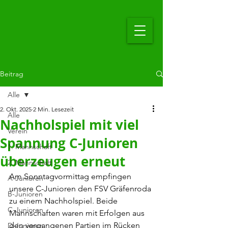
Beitrag
Alle
2. Okt. 2025
2 Min. Lesezeit
Alle
Nachholspiel mit viel
Verein
Spannung C-Junioren
1. Mannschaft
überzeugen erneut
2. Mannschaft
Am Sonntagvormittag empfingen 
A-Junioren
unsere C-Junioren den FSV Gräfenroda 
B-Junioren
zu einem Nachholspiel. Beide 
C-Junioren
Mannschaften waren mit Erfolgen aus 
den vergangenen Partien im Rücken 
D-Junioren