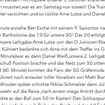
 mussten,war es am Samstag nun soweit! Die Trai
ler verzichten und so rückte Arne Lutze und Daniel
inute erzielte Ben Esche mit seinem 9. Saisontor na
i Bartholome das 1:0 für unsere SG! Das 2:0 erfolgt
unsere Leihgabe Arne Lutze von den D Junioren!N
Kühnert bedankte sich Arne mit dem Treffer ins Gä
3. Minute)war es dann Daniel Weiß,unsere 2. Leihgabe
chuß Position brachte und das Netz zum 3:0 zittern
 (60. Minute) konnten die Fans der SG Gräfenroda 
ühnert nach erneuter toller Vorarbeit von Matti Ba
2 Minuten später schickte Niklas Schmelzer dann Jul
wehr auf die Reise ,nach einem mega Antritt durch
kte er den Ball zum 5:0 im Kasten! Den Schlusspun