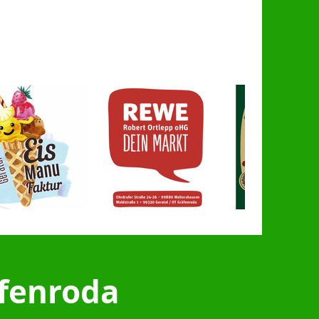
äfenroda