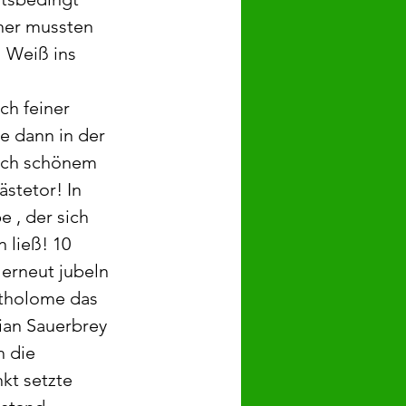
ner mussten 
 Weiß ins 
ch feiner 
e dann in der 
ach schönem 
stetor! In 
 , der sich 
 ließ! 10 
erneut jubeln 
rtholome das 
ian Sauerbrey 
 die 
kt setzte 