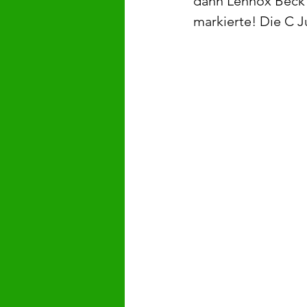
dann Lennox Beck d
markierte! Die C Ju