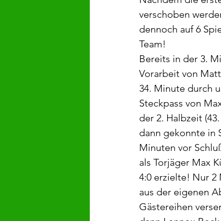
verschoben werden
dennoch auf 6 Spie
Team! 
Bereits in der 3. M
Vorarbeit von Matt
34. Minute durch 
Steckpass von Max 
der 2. Halbzeit (4
dann gekonnte in S
Minuten vor Schluß
als Torjäger Max K
4:0 erzielte! Nur 
aus der eigenen Ab
Gästereihen versen