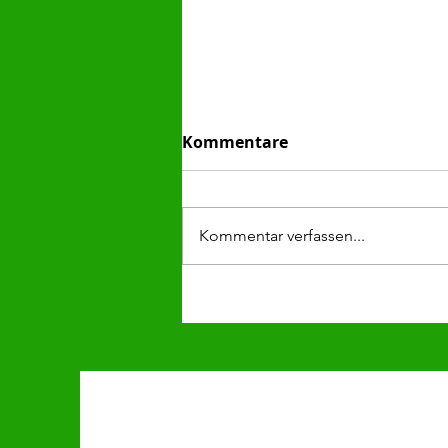
Kommentare
Kommentar verfassen...
1. Nachwuchstrainer-
Stammtisch erfolgreich
gestartet