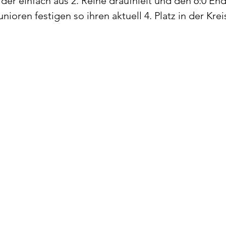
er einfach aus 2. Reihe draufhielt und den 6:0 En
nioren festigen so ihren aktuell 4. Platz in der Kreis