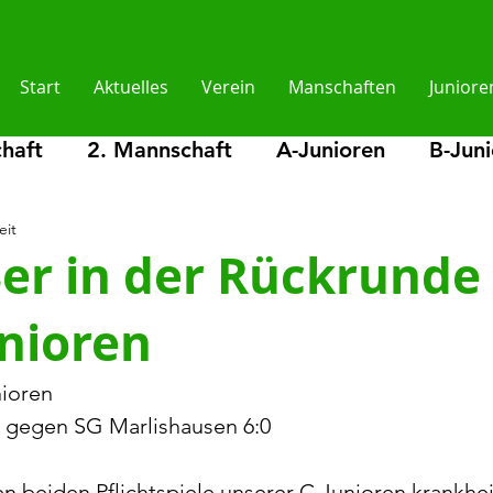
Start
Aktuelles
Verein
Manschaften
Juniore
haft
2. Mannschaft
A-Junioren
B-Jun
eit
en
D2-Junioren
E-Junioren
E2-Juniore
3er in der Rückrunde
unioren
lder
nioren 
 gegen SG Marlishausen 6:0
 beiden Pflichtspiele unserer C Junioren krankhe