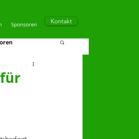
Kontakt
n
Sponsoren
ioren
n
F-Junioren
 für
itsbedingt 