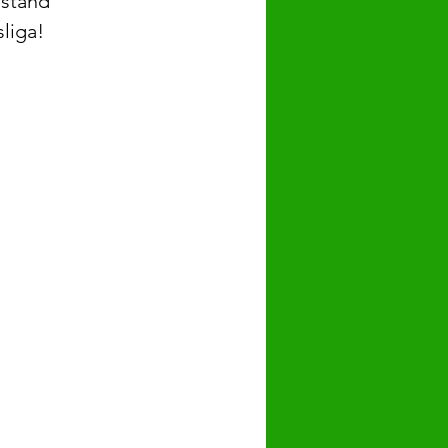
dstand 
liga! 